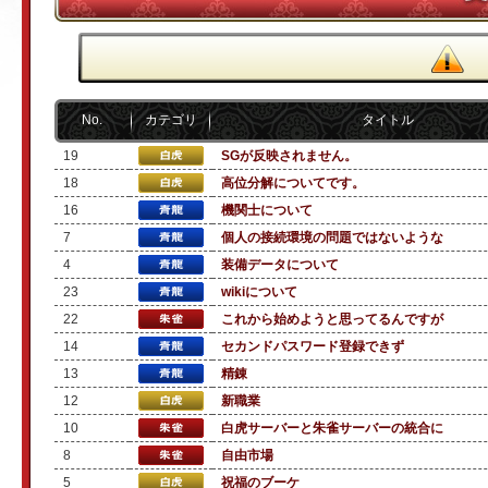
No.
カテゴリ
タイトル
19
SGが反映されません。
18
高位分解についてです。
16
機関士について
7
個人の接続環境の問題ではないような
4
装備データについて
23
wikiについて
22
これから始めようと思ってるんですが
14
セカンドパスワード登録できず
13
精錬
12
新職業
10
白虎サーバーと朱雀サーバーの統合に
8
自由市場
5
祝福のブーケ