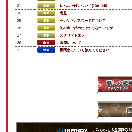
31
レベル上げについて(130~140
30
意見
29
セカンドパスワードについて
28
初心者で始めたばかりなのですが
27
スクリプトエラー
26
雷箭について
21
機関士について教えてください